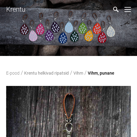
Krentu
/
/
/
E-pood
Krentu helkivad ripatsid
Vihm
Vihm, punane