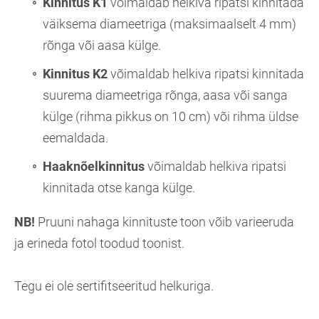
Kinnitus K1
võimaldab helkiva ripatsi kinnitada
väiksema diameetriga (maksimaalselt 4 mm)
rõnga või aasa külge.
Kinnitus K2
võimaldab helkiva ripatsi kinnitada
suurema diameetriga rõnga, aasa või sanga
külge (rihma pikkus on 10 cm) või rihma üldse
eemaldada.
Haaknõelkinnitus
võimaldab helkiva ripatsi
kinnitada otse kanga külge.
NB!
Pruuni nahaga kinnituste toon võib varieeruda
ja erineda fotol toodud toonist.
Tegu ei ole sertifitseeritud helkuriga.