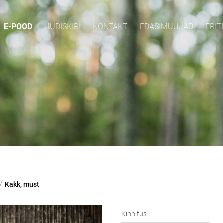
E-POOD
UUDISKIRI
KONTAKT
EDASIMÜÜJAD
ERIT
/
Kakk, must
Kinnitus