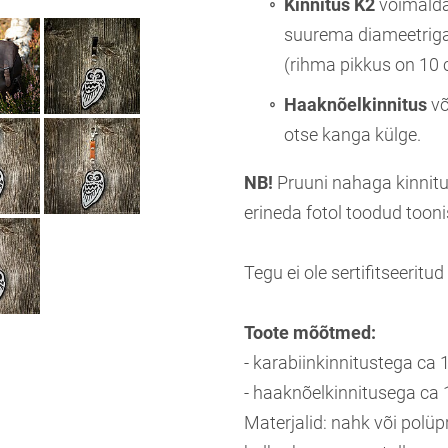
Kinnitus K2
võimaldab
suurema diameetriga
(rihma pikkus on 10 
Haaknõelkinnitus
võ
otse kanga külge.
NB!
Pruuni nahaga kinnitu
erineda fotol toodud tooni
Tegu ei ole sertifitseeritud
Toote mõõtmed:
- karabiinkinnitustega ca 
- haaknõelkinnitusega ca 
Materjalid: nahk või polüpr