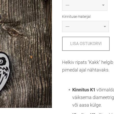
Kinnituse materjal
LISA OSTUKORVI
Helkiv ripats "Kakk" helg
pimedal ajal nähtavaks.
Kinnitus K1
võimaldab
väiksema diameetri
või aasa külge.