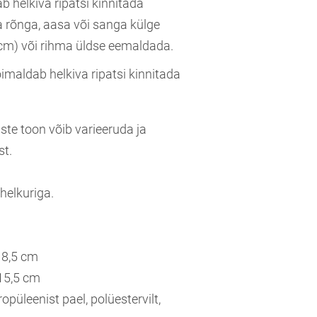
 helkiva ripatsi kinnitada
 rõnga, aasa või sanga külge
cm) või rihma üldse eemaldada.
imaldab helkiva ripatsi kinnitada
ste toon võib varieeruda ja
st.
 helkuriga.
18,5 cm
15,5 cm
opüleenist pael, polüestervilt,