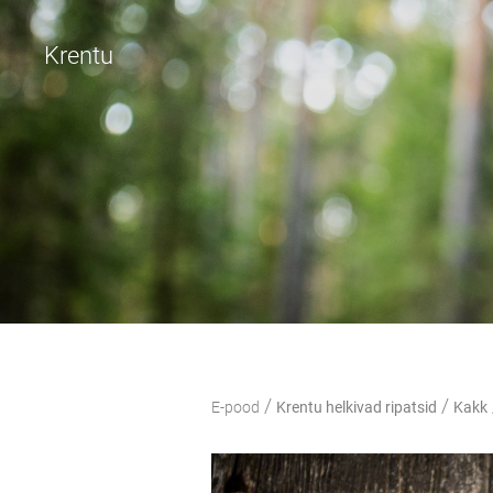
Krentu
/
/
E-pood
Krentu helkivad ripatsid
Kakk