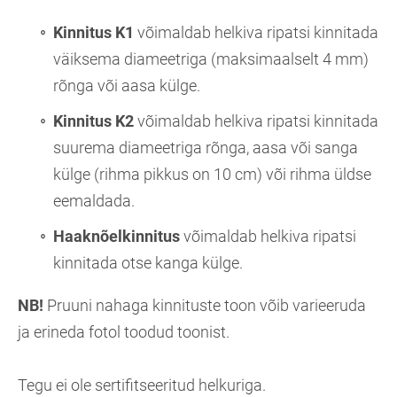
Kinnitus K1
võimaldab helkiva ripatsi kinnitada
väiksema diameetriga (maksimaalselt 4 mm)
rõnga või aasa külge.
Kinnitus K2
võimaldab helkiva ripatsi kinnitada
suurema diameetriga rõnga, aasa või sanga
külge (rihma pikkus on 10 cm) või rihma üldse
eemaldada.
Haaknõelkinnitus
võimaldab helkiva ripatsi
kinnitada otse kanga külge.
NB!
Pruuni nahaga kinnituste toon võib varieeruda
ja erineda fotol toodud toonist.
Tegu ei ole sertifitseeritud helkuriga.