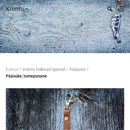
Krentu
/
/
/
E-pood
Krentu helkivad ripatsid
Pääsuke
Pääsuke, tumepunane