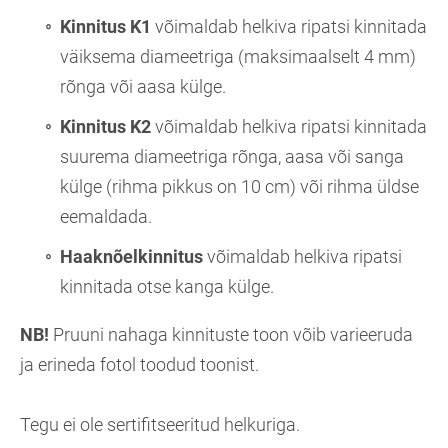
Kinnitus K1
võimaldab helkiva ripatsi kinnitada
väiksema diameetriga (maksimaalselt 4 mm)
rõnga või aasa külge.
Kinnitus K2
võimaldab helkiva ripatsi kinnitada
suurema diameetriga rõnga, aasa või sanga
külge (rihma pikkus on 10 cm) või rihma üldse
eemaldada.
Haaknõelkinnitus
võimaldab helkiva ripatsi
kinnitada otse kanga külge.
NB!
Pruuni nahaga kinnituste toon võib varieeruda
ja erineda fotol toodud toonist.
Tegu ei ole sertifitseeritud helkuriga.