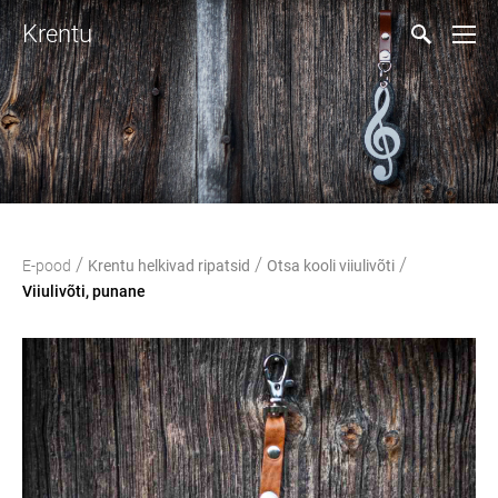
Krentu
/
/
/
E-pood
Krentu helkivad ripatsid
Otsa kooli viiulivõti
Viiulivõti, punane