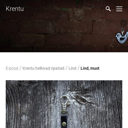
Krentu
/
/
/
E-pood
Krentu helkivad ripatsid
Lind
Lind, must