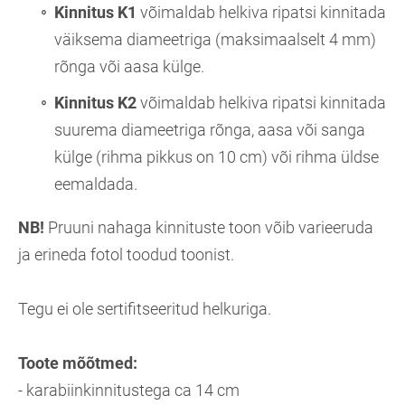
Kinnitus K1
võimaldab helkiva ripatsi kinnitada
väiksema diameetriga (maksimaalselt 4 mm)
rõnga või aasa külge.
Kinnitus K2
võimaldab helkiva ripatsi kinnitada
suurema diameetriga rõnga, aasa või sanga
külge (rihma pikkus on 10 cm) või rihma üldse
eemaldada.
NB!
Pruuni nahaga kinnituste toon võib varieeruda
ja erineda fotol toodud toonist.
Tegu ei ole sertifitseeritud helkuriga.
Toote mõõtmed:
- karabiinkinnitustega ca 14 cm