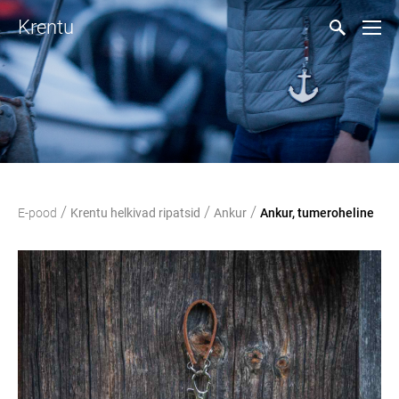
Krentu
/
/
/
E-pood
Krentu helkivad ripatsid
Ankur
Ankur, tumeroheline