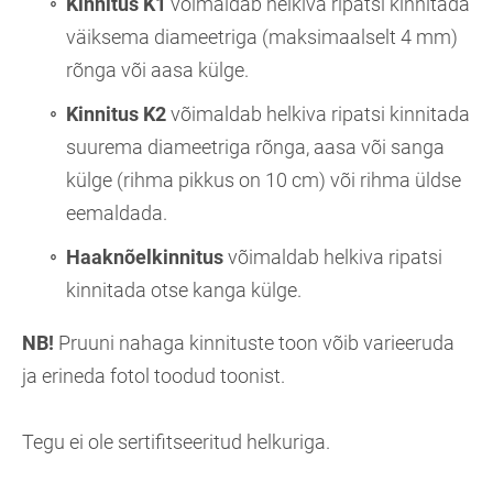
Kinnitus K1
võimaldab helkiva ripatsi kinnitada
väiksema diameetriga (maksimaalselt 4 mm)
rõnga või aasa külge.
Kinnitus K2
võimaldab helkiva ripatsi kinnitada
suurema diameetriga rõnga, aasa või sanga
külge (rihma pikkus on 10 cm) või rihma üldse
eemaldada.
Haaknõelkinnitus
võimaldab helkiva ripatsi
kinnitada otse kanga külge.
NB!
Pruuni nahaga kinnituste toon võib varieeruda
ja erineda fotol toodud toonist.
Tegu ei ole sertifitseeritud helkuriga.