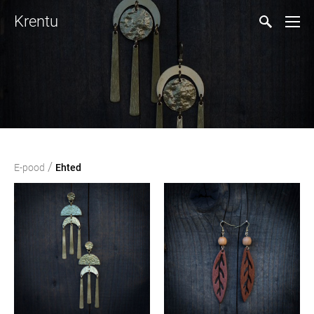
Krentu
/
E-pood
Ehted